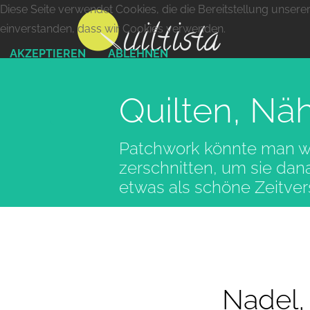
Diese Seite verwendet Cookies, die die Bereitstellung unsere
einverstanden, dass wir Cookies verwenden.
AKZEPTIEREN
ABLEHNEN
Quilten, Nä
Patchwork könnte man wie
zerschnitten, um sie da
etwas als schöne Zeitve
Nadel,