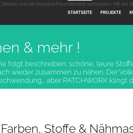
r Dienste und die Benutzerfreundlichkeit verbessern. Mit der 
STARTSEITE
PROJEKTE
K
Weitere Informationen
Impressum
hen & mehr !
 folgt beschreiben: schöne, teure Stoff
nach wieder zusammen zu nähen. Der Vo
rschwendung… aber PATCHWORK klingt doc
 Farben, Stoffe & Nähma