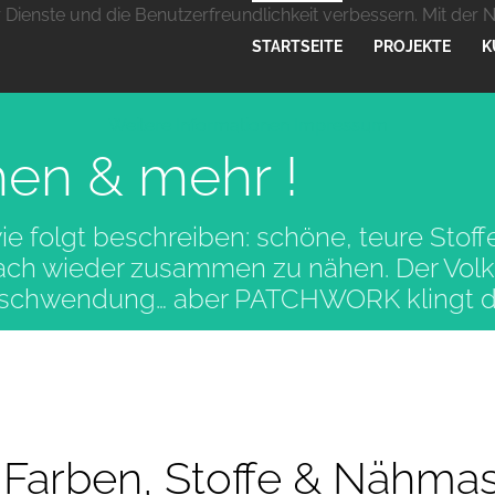
r Dienste und die Benutzerfreundlichkeit verbessern. Mit der 
STARTSEITE
PROJEKTE
K
Weitere Informationen
Impressum
hen & mehr !
 folgt beschreiben: schöne, teure Stoff
nach wieder zusammen zu nähen. Der Vo
rschwendung… aber PATCHWORK klingt doc
 Farben, Stoffe & Nähma