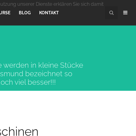
Nutzung unserer Dienste erklären Sie sich damit
URSE
BLOG
KONTAKT
e werden in kleine Stücke
lksmund bezeichnet so
h viel besser!!!
schinen