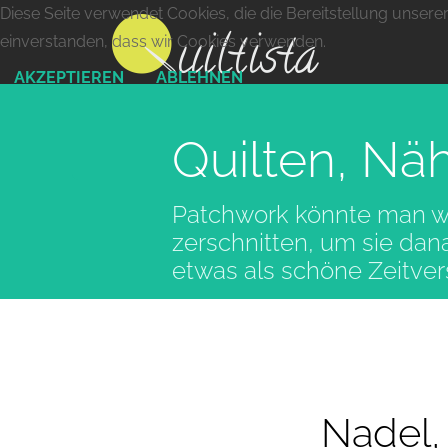
Diese Seite verwendet Cookies, die die Bereitstellung unsere
einverstanden, dass wir Cookies verwenden.
AKZEPTIEREN
ABLEHNEN
Quilten, Nä
Patchwork könnte man wie
zerschnitten, um sie da
etwas als schöne Zeitve
Nadel,