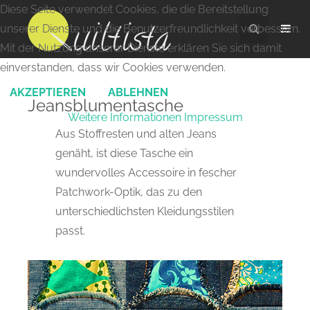
Diese Seite verwendet Cookies, die die Bereitstellung
unserer Dienste und die Benutzerfreundlichkeit verbessern.
Mit der Nutzung unserer Dienste erklären Sie sich damit
einverstanden, dass wir Cookies verwenden.
AKZEPTIEREN
ABLEHNEN
Jeansblumentasche
Weitere Informationen
Impressum
Aus Stoffresten und alten Jeans
genäht, ist diese Tasche ein
wundervolles Accessoire in fescher
Patchwork-Optik, das zu den
unterschiedlichsten Kleidungsstilen
passt.